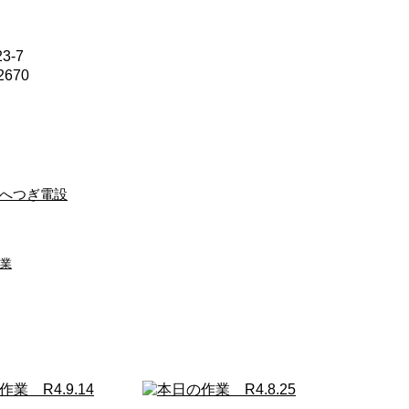
3-7
2670
へつぎ電設
業