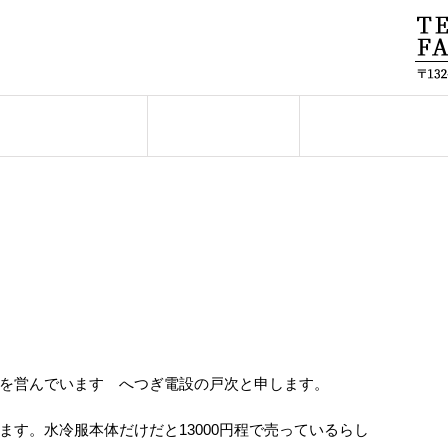
求職中の皆様へ
採用情報
お知らせ
9
を営んでいます へつぎ電設の戸次と申します。
す。水冷服本体だけだと13000円程で売っているらし