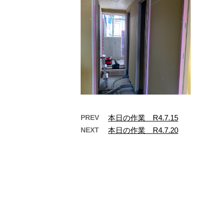
PREV
本日の作業 R4.7.15
NEXT
本日の作業 R4.7.20
本日の作業 R4.6.2
本日
お疲れ様です。東京都江戸川区
お疲れ
で電気工事をやっています へ
で電気
つぎ電設 戸次です。 本日も作
つぎ電
業内容を書いて …