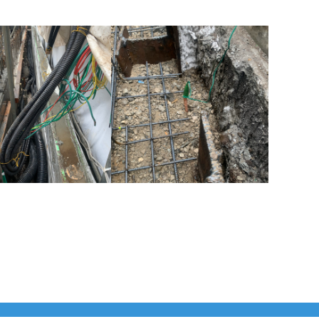
の作業 R4.10.20
本日の作業 R4.10.14
様です。東京都江戸川区
お疲れ様です。東京都江戸川区
設備工事をやっておりま
で電気工事を営んでいます、へ
つぎ電設の戸次です。 は
つぎ電設の戸次です。 今日も朝
い。今日の天気 …
から雨模様です …