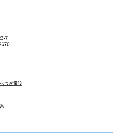
3-7
2670
へつぎ電設
業