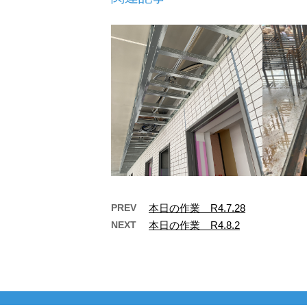
PREV
本日の作業 R4.7.28
NEXT
本日の作業 R4.8.2
本日の作業 R4.7.1
本日
お疲れ様です。東京都江戸川区
お疲れ
で電気工事をやっています へ
で電気
つぎ電設の戸次です。 7月にな
す へ
りました！1年 …