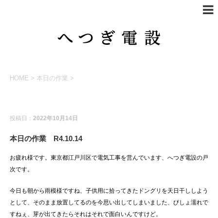
HOME
>
本日の作業
>
本日の作業
投稿日：
2022年10月14日
本日の作業 R4.10.14
お疲れ様です。東京都江戸川区で電気工事を営んでいます、へつぎ電設の戸
次です。
今日も朝から雨模様ですね、子供用に拾ってきたドングリを天日干ししよう
として、そのまま放置してるのを今思い出してしまいました、びしょ濡れで
すねぇ、芽が出てきたらそれはそれで面白いんですけど。