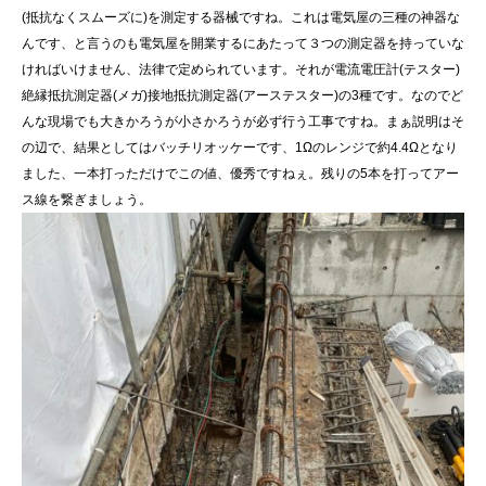
(抵抗なくスムーズに)を測定する器械ですね。これは電気屋の三種の神器な
んです、と言うのも電気屋を開業するにあたって３つの測定器を持っていな
ければいけません、法律で定められています。それが電流電圧計(テスター)
絶縁抵抗測定器(メガ)接地抵抗測定器(アーステスター)の3種です。なのでど
んな現場でも大きかろうが小さかろうが必ず行う工事ですね。まぁ説明はそ
の辺で、結果としてはバッチリオッケーです、1Ωのレンジで約4.4Ωとなり
ました、一本打っただけでこの値、優秀ですねぇ。残りの5本を打ってアー
ス線を繋ぎましょう。