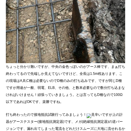
ちょっと分かり難いですが、中央の金色っぽいのがアース棒です、まぁ打ち
終わってるので先端しか見えてないですけど、全長は1.5m程あります、こ
の現場はA,B,C種は必要ないのでD種のみの打ち込みです、ですが同じD種
ですが用途が一般、弱電、ELB、その他、と数本必要なので数分打ち込まな
ければいけません！頑張っていきましょう。とは言ってもD種なので100Ω
以下であればOKです、楽勝ですね。
打ち終わったので接地抵抗試験行ってみましょう！
見辛いですが上の計
器がアーステスター(接地抵抗測定器)です、メガ(絶縁抵抗測定器)の逆バー
ジョンです、漏れ出てしまった電流をどれだけスムーズに大地に流せれるか