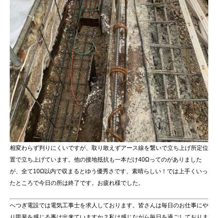
相変わらず判りにくいですが、取り敢えずアース線を繋いで立ち上げ所定位
置で立ち上げています。他の接地抵抗も一本だけ40Ωってのがありました
が、全て10Ω以内で収まるとゆう優秀さです、素晴らしい！では上手くいっ
たところで今日の所は終了です。お疲れ様でした。
へつぎ電設では電気工事士を求人しております。皆さんは毎日のお仕事にや
り甲斐を感じる事は出来ていますか？私は感じながら毎日を過ごしておりま