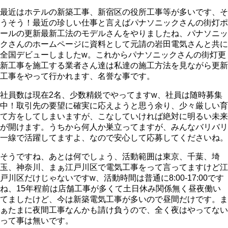
最近はホテルの新築工事、新宿区の役所工事等が多いです、そ
うそう！最近の珍しい仕事と言えばパナソニックさんの街灯ポ
ールの更新最新工法のモデルさんをやりましたね、パナソニッ
クさんのホームページに資料として元請の岩田電気さんと共に
全国デビューしましたw。これからパナソニックさんの街灯更
新工事を施工する業者さん達は私達の施工方法を見ながら更新
工事をやって行かれます、名誉な事です。
社員数は現在2名、少数精鋭でやってますw、社員は随時募集
中！取引先の要望に確実に応えようと思う余り、少々厳しい育
て方をしてしまいますが、こなしていければ絶対に明るい未来
が開けます。うちから何人か巣立ってますが、みんなバリバリ
一線で活躍してますよ、なので安心して応募してくださいね。
そうですね、あとは何でしょう、活動範囲は東京、千葉、埼
玉、神奈川、まぁ江戸川区で電気工事をって言ってますけど江
戸川区だけじゃないですw、活動時間は普通に8:00-17:00です
ね、15年程前は店舗工事が多くて土日休み関係無く昼夜働い
てましたけど、今は新築電気工事が多いので昼間だけです。ま
ぁたまに夜間工事なんかも請け負うので、全く夜はやってない
って事は無いです。