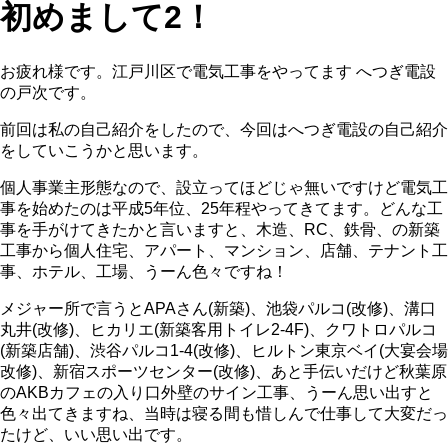
初めまして2！
お疲れ様です。江戸川区で電気工事をやってます へつぎ電設
の戸次です。
前回は私の自己紹介をしたので、今回はへつぎ電設の自己紹介
をしていこうかと思います。
個人事業主形態なので、設立ってほどじゃ無いですけど電気工
事を始めたのは平成5年位、25年程やってきてます。どんな工
事を手がけてきたかと言いますと、木造、RC、鉄骨、の新築
工事から個人住宅、アパート、マンション、店舗、テナント工
事、ホテル、工場、うーん色々ですね！
メジャー所で言うとAPAさん(新築)、池袋パルコ(改修)、溝口
丸井(改修)、ヒカリエ(新築客用トイレ2-4F)、クワトロパルコ
(新築店舗)、渋谷パルコ1-4(改修)、ヒルトン東京ベイ(大宴会場
改修)、新宿スポーツセンター(改修)、あと手伝いだけど秋葉原
のAKBカフェの入り口外壁のサイン工事、うーん思い出すと
色々出てきますね、当時は寝る間も惜しんで仕事して大変だっ
たけど、いい思い出です。