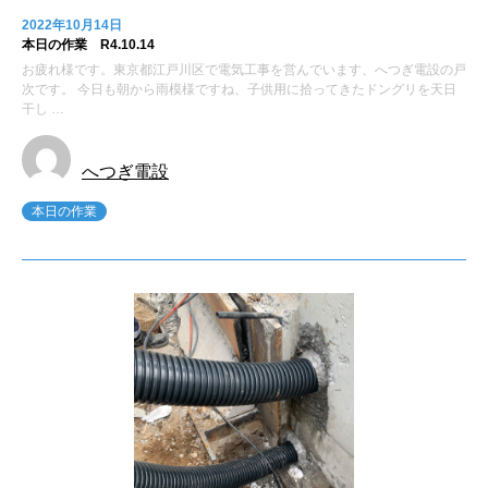
2022年10月14日
本日の作業 R4.10.14
お疲れ様です。東京都江戸川区で電気工事を営んでいます、へつぎ電設の戸
次です。 今日も朝から雨模様ですね、子供用に拾ってきたドングリを天日
干し …
へつぎ電設
本日の作業